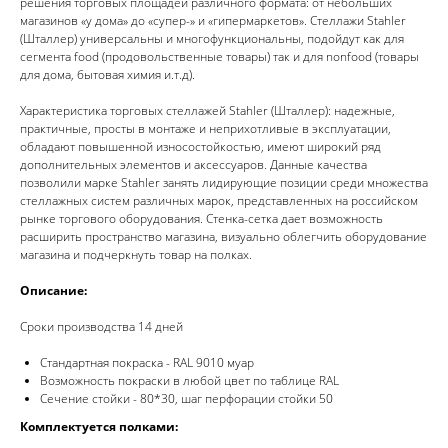
решения торговых площадей различного формата: от небольших
магазинов «у дома» до «супер-» и «гипермаркетов». Стеллажи Stahler
(Шталлер) универсальны и многофункциональны, подойдут как для
сегмента food (продовольственные товары) так и для nonfood (товары
для дома, бытовая химия и.т.д).
Характеристика торговых стеллажей Stahler (Шталлер): надежные,
практичные, просты в монтаже и неприхотливые в эксплуатации,
обладают повышенной износостойкостью, имеют широкий ряд
дополнительных элементов и аксессуаров. Данные качества
позволили марке Stahler занять лидирующие позиции среди множества
стеллажных систем различных марок, представленных на российском
рынке торгового оборудования. Стенка-сетка дает возможность
расширить пространство магазина, визуально облегчить оборудование
магазина и подчеркнуть товар на полках.
Описание:
Сроки производства 14 дней
Стандартная покраска - RAL 9010 муар
Возможность покраски в любой цвет по таблице RAL
Сечение стойки - 80*30, шаг перфорации стойки 50
Комплектуется полками: