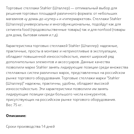
Торговые стеллажи Stahler (Шталлер) — оптимальный выбор для
решения торговых площадей различного формата: от небольших
магазинов «у дома» до «супер-» и «гипермаркетов». Стеллажи Stahler
(Шталлер) универсальны и многофункциональны, подойдут как для
сегмента food (продовольственные товары) так и для nonfood (товары
для дома, бытовая химия и.т.д).
Характеристика торговых стеллажей Stahler (Шталлер): надежные,
практичные, просты в монтаже и неприхотливые в эксплуатации,
обладают повышенной износостойкостью, имеют широкий ряд
дополнительных элементов и аксессуаров. Данные качества
позволили марке Stahler занять лидирующие позиции среди множества
стеллажных систем различных марок, представленных на российском
рынке торгового оборудования. Торговые стеллажи марки "Stahler
(Шталлер)" надежны, практичны, удобны, обладают высокой
износостойкостью. Эти характеристики позволили им занять
лидирующие позиции среди большого числа конкурентов,
присутствующих на российском рынке торгового оборудования.
Вес 75 кг.
Описание:
Сроки производства 14 дней