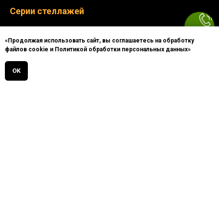
Серии стеллажей
Praktish
«Продолжая использовать сайт, вы соглашаетесь на обработку
файлов cookie и Политикой обработки персональных данных»
Eco-Line
OK
Lager
Kaiser
Комплектующие
Документация
Каталоги
Презентации
Инструкция по
сборке