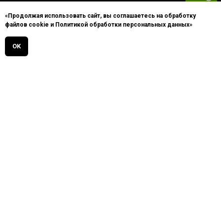
Praktish
«Продолжая использовать сайт, вы соглашаетесь на обработку
Eco-Line
файлов cookie и Политикой обработки персональных данных»
Lager
OK
Kaiser
Комплектующие
Документация
Каталоги
Презентации
Инструкция по
сборке
Декларации