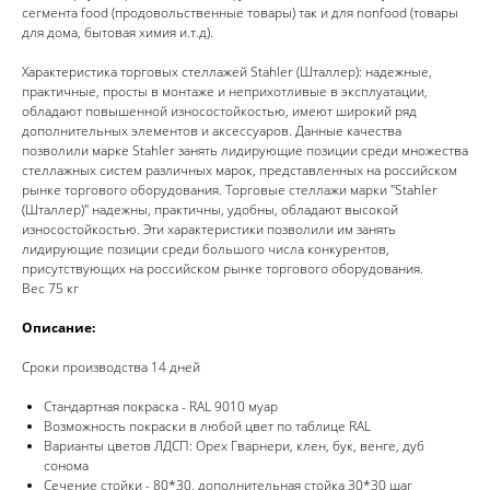
сегмента food (продовольственные товары) так и для nonfood (товары
для дома, бытовая химия и.т.д).
Характеристика торговых стеллажей Stahler (Шталлер): надежные,
практичные, просты в монтаже и неприхотливые в эксплуатации,
обладают повышенной износостойкостью, имеют широкий ряд
дополнительных элементов и аксессуаров. Данные качества
позволили марке Stahler занять лидирующие позиции среди множества
стеллажных систем различных марок, представленных на российском
рынке торгового оборудования. Торговые стеллажи марки "Stahler
(Шталлер)" надежны, практичны, удобны, обладают высокой
износостойкостью. Эти характеристики позволили им занять
лидирующие позиции среди большого числа конкурентов,
присутствующих на российском рынке торгового оборудования.
Вес 75 кг
Описание:
Сроки производства 14 дней
Стандартная покраска - RAL 9010 муар
Возможность покраски в любой цвет по таблице RAL
Варианты цветов ЛДСП: Орех Гварнери, клен, бук, венге, дуб
сонома
Сечение стойки - 80*30, дополнительная стойка 30*30 шаг