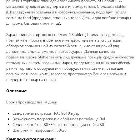
решения торговых площадей различного формата: от небольших
магазинов «у дома» до «супер-» и «гипермаркетов». Стеллажи Stahler
(Шталлер) универсальны и многофункциональны, подойдут как для
сегмента food (продовольственные товары) так и для nonfood (товары
для дома, бытовая химия и.т.д).
Характеристика торговых стеллажей Stahler (Шталлер): надежные,
практичные, просты в монтаже и неприхотливые в эксплуатации,
обладают повышенной износостойкостью, имеют широкий ряд
дополнительных элементов и аксессуаров. Данные качества
позволили марке Stahler занять лидирующие позиции среди множества
стеллажных систем различных марок, представленных на российском
рынке торгового оборудования. оборудования. Стенка - сетка дает
возможность расширить торговое пространство Вашего магазина и
подчеркнет товар на полках.
Описание:
Сроки производства 14 дней
Стандартная покраска - RAL 9010 муар
Возможность покраски в любой цвет по таблице RAL
Сечение стойки - 80*30, шаг перфорации стойки 50
Шаг стенки перфорции - 50/25
Комплектуется полками: