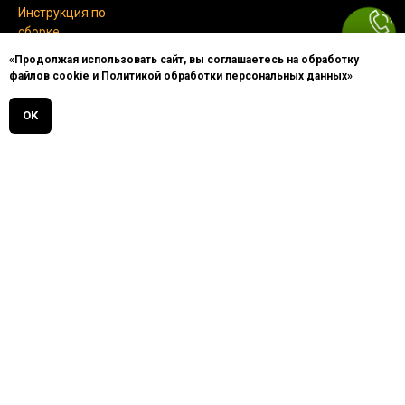
Инструкция по
сборке
«Продолжая использовать сайт, вы соглашаетесь на обработку
Декларации
файлов cookie и Политикой обработки персональных данных»
OK
Услуги
Замер
Дизайн проект
Брендирование
Монтаж оборудоваия
Лизинг
Обратная связь
105318. г Москва, вн.тер.г.