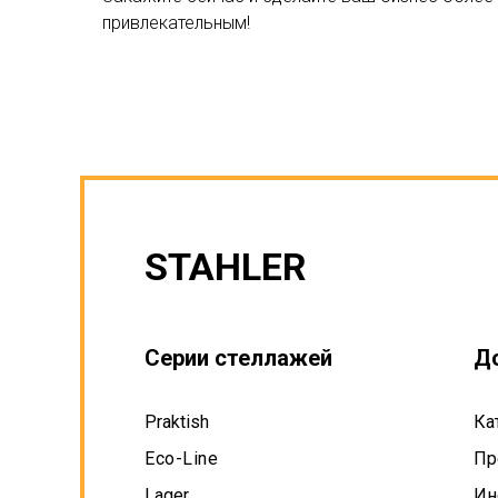
привлекательным!
STAHLER
Серии стеллажей
Д
Praktish
Ка
Eco-Line
Пр
Lager
Ин