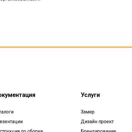
окументация
Услуги
талоги
Замер
езентации
Дизайн проект
струкция по сборке
Брендирование