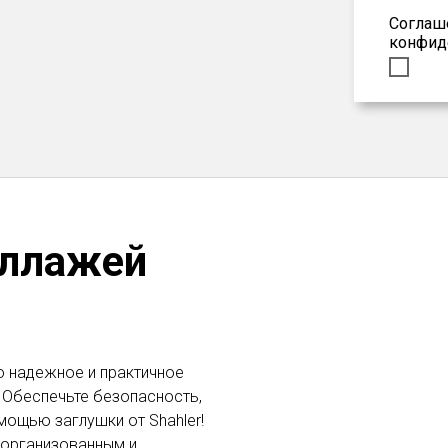
Соглаш
конфид
еллажей
это надежное и практичное
 Обеспечьте безопасность,
мощью заглушки от Shahler!
 организованным и