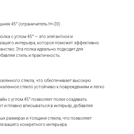
шняя 45° (ограничитель H=20)
олка с углом 45° — это элегантное и
вашего интерьера, которое поможет эффективно
анство. Эта полка идеально подходит для
обавляя стиль и практичность.
акаленного стекла, что обеспечивает высокую
каленное стекло устойчиво к повреждениям и легко
зайн с углом 45° позволяет полке создавать
т и плавно вписываться в интерьер, добавляя
ных размерах и толщине стекла, что позволяет
ля вашего конкретного интерьера.