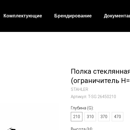
Комплектующие
Брендирование
Документа
Полка стеклянная
(ограничитель H=
STAHLER
Артикул:
T-SG 26450210
Глубина (G):
210
310
370
470
Высота (Н):