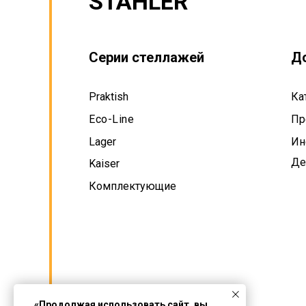
STAHLER
Серии стеллажей
Д
Praktish
Ка
Eco-Line
Пр
Lager
Ин
Де
Kaiser
Комплектующие
«Продолжая использовать сайт, вы