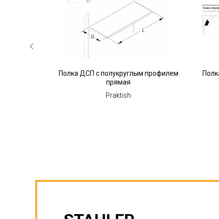
ратная
Полка ДСП с полукруглым профилем
Полк
прямая
Praktish