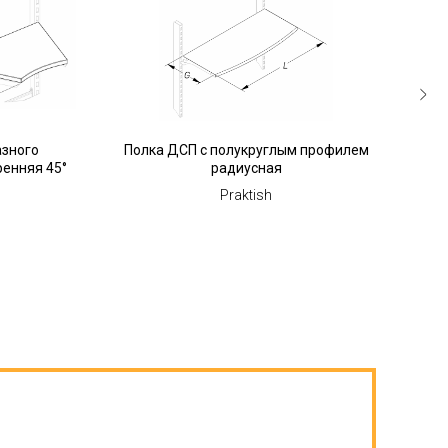
азного
Полка ДСП с полукруглым профилем
Пол
ренняя 45°
радиусная
р
Praktish