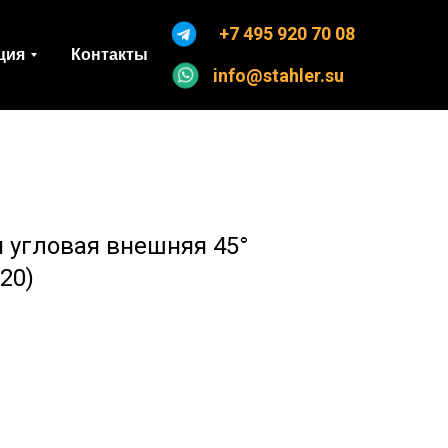
+7 495 920 70 08
ция
Контакты
info@stahler.su
 угловая внешняя 45°
20)