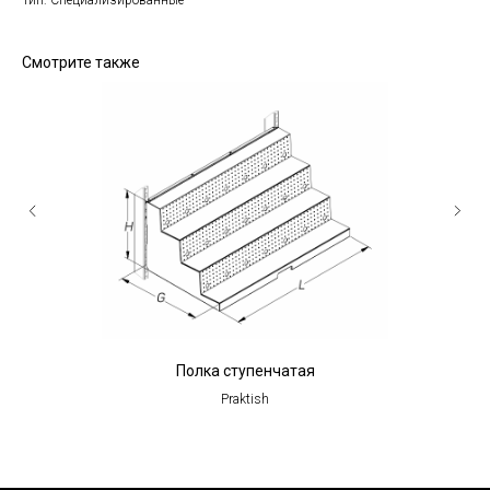
Тип: Специализированные
Смотрите также
Полка ступенчатая
По
Praktish