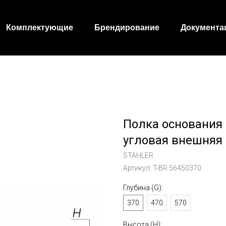
Комплектующие
Брендирование
Документа
Полка основания
угловая внешняя 
STAHLER
Артикул:
T-BR 56450370
Глубина (G):
370
470
570
Высота (Н):