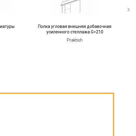
виатуры
Полка угловая внешняя добавочная
Пол
усиленного стеллажа G=210
пр
Praktish