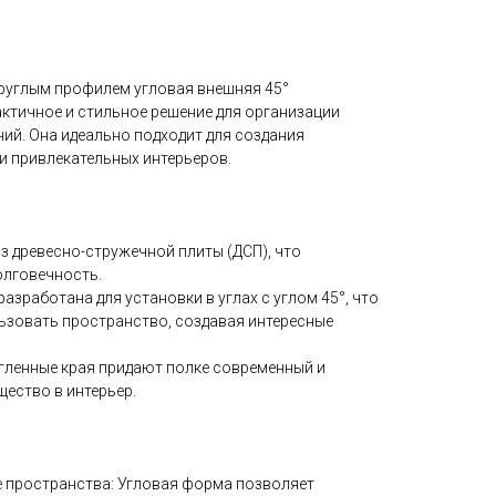
руглым профилем угловая внешняя 45°
актичное и стильное решение для организации
ий. Она идеально подходит для создания
и привлекательных интерьеров.
из древесно-стружечной плиты (ДСП), что
олговечность.
азработана для установки в углах с углом 45°, что
зовать пространство, создавая интересные
угленные края придают полке современный и
щество в интерьер.
 пространства: Угловая форма позволяет