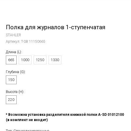
Полка для журналов 1-ступенчатая
STAHLER
Артикул:
T-SB 11150665
Длина (L):
665
1000
1250
1330
Глубина (G):
150
Высота (Н):
220
* Возможна установка разделителя книжкой полки A-SD 01012100
(в комплект не входит)