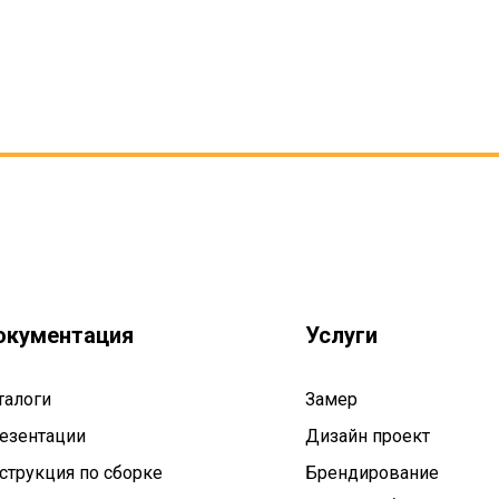
окументация
Услуги
талоги
Замер
езентации
Дизайн проект
струкция по сборке
Брендирование