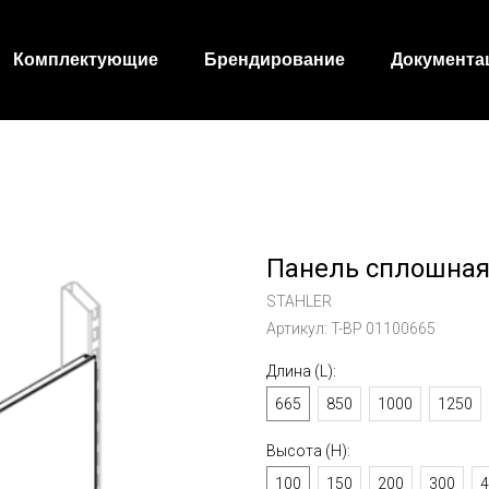
Комплектующие
Брендирование
Документа
Панель сплошна
STAHLER
Артикул:
T-BP 01100665
Длина (L):
665
850
1000
1250
Высота (Н):
100
150
200
300
4