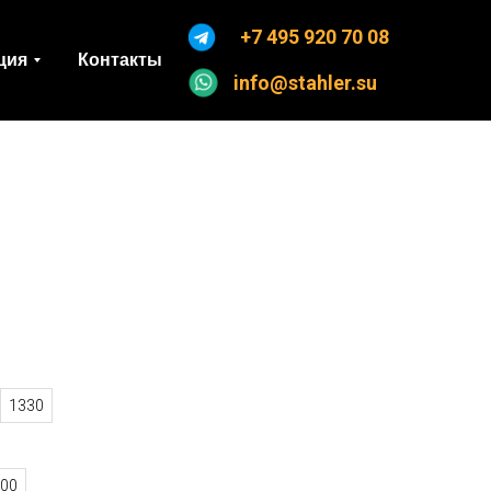
+7 495 920 70 08
ция
Контакты
info@stahler.su
я
1330
00