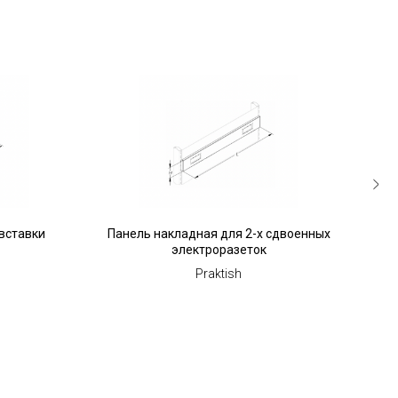
вставки
Панель накладная для 2-х сдвоенных
Пане
электроразеток
Praktish