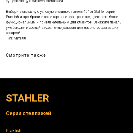
существующую систему стеллажей.
Выберите сплошную угловую внешнюю панель 45° от Stahler серии
Practish и преобразите ваше торговое пространство, сделав его более
функциональным и привлекательным для клиентов. Закажите панель
уже сегодня и создайте идеальные условия для демонстрации ваших
товаров!
Тип: Металл
Смотрите также
STAHLER
Серии стеллажей
Praktish