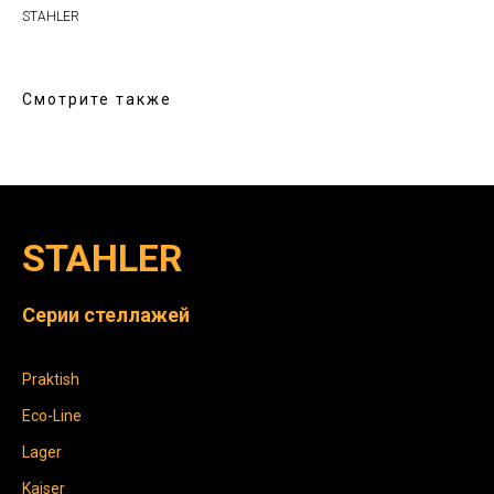
STAHLER
Смотрите также
STAHLER
Серии стеллажей
Praktish
Eco-Line
Lager
Kaiser