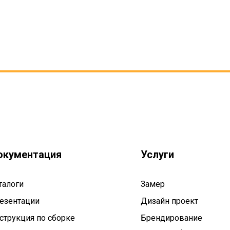
окументация
Услуги
талоги
Замер
езентации
Дизайн проект
струкция по сборке
Брендирование