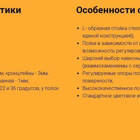
стики
Особенности 
L- образная стойка сте
;
единой конструкцией);
Полки в зависимости от 
возможность регулирова
Широкий выбор навесны
(взаимозаменяемы с сери
мм, кронштейны - 3мм,
Регулируемые опоры по
анная - 1мм;
поверхности;
22 и 36 градусов, у полок
Высококачественное по
Стандартное цветовое ис